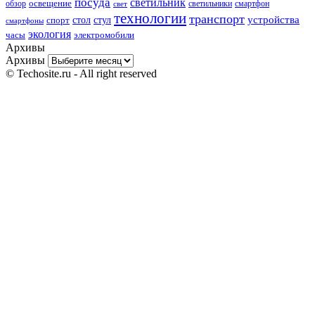
посуда
светильник
обзор
освещение
светильники
свет
смартфон
технологии
транспорт
стол
стул
устройства
спорт
смартфоны
экология
часы
электромобили
Архивы
Архивы
© Techosite.ru - All right reserved