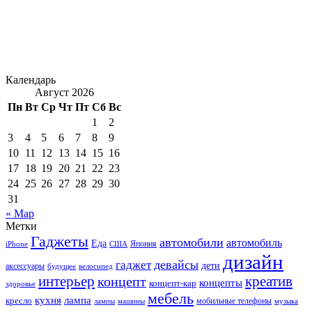
Календарь
Август 2026
Пн
Вт
Ср
Чт
Пт
Сб
Вс
1
2
3
4
5
6
7
8
9
10
11
12
13
14
15
16
17
18
19
20
21
22
23
24
25
26
27
28
29
30
31
« Мар
Метки
Гаджеты
автомобили
автомобиль
Еда
iPhone
США
Япония
дизайн
девайсы
гаджет
дети
аксессуары
будущее
велосипед
интерьер
креатив
концепт
концепты
концепт-кар
здоровье
мебель
кухня
лампа
кресло
мобильные телефоны
лампы
машины
музыка