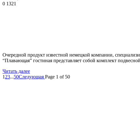
0
1321
Очередной продукт известной немецкой компании, специализи
“Плавающая” гостиная представляет собой комплект подвесно
Читать далее
1
2
3
...
50
Следующая
Page 1 of 50