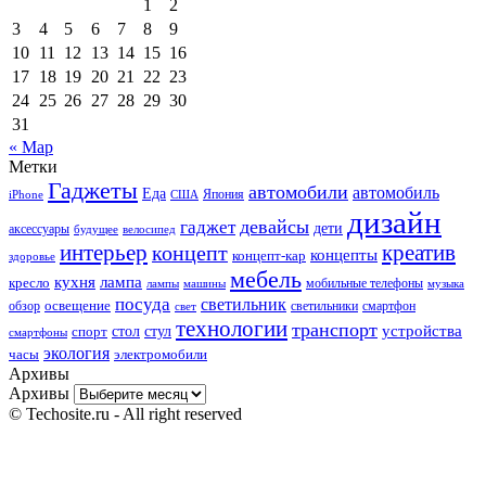
1
2
3
4
5
6
7
8
9
10
11
12
13
14
15
16
17
18
19
20
21
22
23
24
25
26
27
28
29
30
31
« Мар
Метки
Гаджеты
автомобили
автомобиль
Еда
iPhone
США
Япония
дизайн
девайсы
гаджет
дети
аксессуары
будущее
велосипед
интерьер
креатив
концепт
концепты
концепт-кар
здоровье
мебель
кухня
лампа
кресло
мобильные телефоны
лампы
машины
музыка
посуда
светильник
обзор
освещение
светильники
свет
смартфон
технологии
транспорт
стол
стул
устройства
спорт
смартфоны
экология
часы
электромобили
Архивы
Архивы
© Techosite.ru - All right reserved