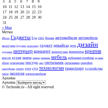
3
4
5
6
7
8
9
10
11
12
13
14
15
16
17
18
19
20
21
22
23
24
25
26
27
28
29
30
31
« Мар
Метки
Гаджеты
автомобили
автомобиль
Еда
iPhone
США
Япония
дизайн
девайсы
гаджет
дети
аксессуары
будущее
велосипед
интерьер
креатив
концепт
концепты
концепт-кар
здоровье
мебель
кухня
лампа
кресло
мобильные телефоны
лампы
машины
музыка
посуда
светильник
обзор
освещение
светильники
свет
смартфон
технологии
транспорт
стол
стул
устройства
спорт
смартфоны
экология
часы
электромобили
Архивы
Архивы
© Techosite.ru - All right reserved