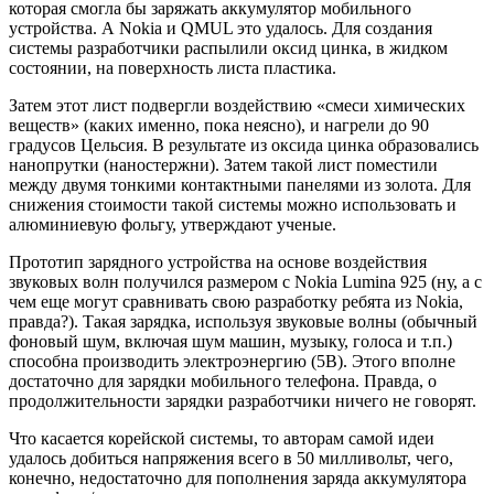
которая смогла бы заряжать аккумулятор мобильного
устройства. А Nokia и QMUL это удалось. Для создания
системы разработчики распылили оксид цинка, в жидком
состоянии, на поверхность листа пластика.
Затем этот лист подвергли воздействию «смеси химических
веществ» (каких именно, пока неясно), и нагрели до 90
градусов Цельсия. В результате из оксида цинка образовались
нанопрутки (наностержни). Затем такой лист поместили
между двумя тонкими контактными панелями из золота. Для
снижения стоимости такой системы можно использовать и
алюминиевую фольгу, утверждают ученые.
Прототип зарядного устройства на основе воздействия
звуковых волн получился размером с Nokia Lumina 925 (ну, а с
чем еще могут сравнивать свою разработку ребята из Nokia,
правда?). Такая зарядка, используя звуковые волны (обычный
фоновый шум, включая шум машин, музыку, голоса и т.п.)
способна производить электроэнергию (5В). Этого вполне
достаточно для зарядки мобильного телефона. Правда, о
продолжительности зарядки разработчики ничего не говорят.
Что касается корейской системы, то авторам самой идеи
удалось добиться напряжения всего в 50 милливольт, чего,
конечно, недостаточно для пополнения заряда аккумулятора