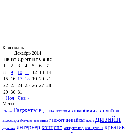
Календарь
Декабрь 2014
Пн
Вт
Ср
Чт
Пт
Сб
Вс
1
2
3
4
5
6
7
8
9
10
11
12
13
14
15
16
17
18
19
20
21
22
23
24
25
26
27
28
29
30
31
« Ноя
Янв »
Метки
Гаджеты
автомобили
автомобиль
Еда
iPhone
США
Япония
дизайн
девайсы
гаджет
дети
аксессуары
будущее
велосипед
интерьер
креатив
концепт
концепты
концепт-кар
здоровье