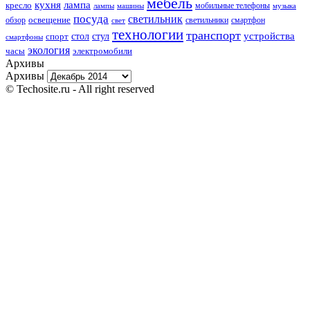
мебель
кухня
лампа
кресло
мобильные телефоны
лампы
машины
музыка
посуда
светильник
обзор
освещение
светильники
свет
смартфон
технологии
транспорт
стол
стул
устройства
спорт
смартфоны
экология
часы
электромобили
Архивы
Архивы
© Techosite.ru - All right reserved