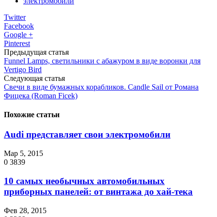
электромобили
Twitter
Facebook
Google +
Pinterest
Предыдущая статья
Funnel Lamps, светильники с абажуром в виде воронки для
Vertigo Bird
Следующая статья
Свечи в виде бумажных корабликов. Candle Sail от Романa
Фицекa (Roman Ficek)
Похожие статьи
Audi представляет свои электромобили
Мар 5, 2015
0
3839
10 самых необычных автомобильных
приборных панелей: от винтажа до хай-тека
Фев 28, 2015