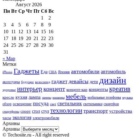
Август 2026
Пн
Вт
Ср
Чт
Пт
Сб
Вс
1
2
3
4
5
6
7
8
9
10
11
12
13
14
15
16
17
18
19
20
21
22
23
24
25
26
27
28
29
30
31
« Мар
Метки
Гаджеты
автомобили
автомобиль
Еда
iPhone
США
Япония
дизайн
девайсы
гаджет
дети
аксессуары
будущее
велосипед
интерьер
креатив
концепт
концепты
концепт-кар
здоровье
мебель
кухня
лампа
кресло
мобильные телефоны
лампы
машины
музыка
посуда
светильник
обзор
освещение
светильники
свет
смартфон
технологии
транспорт
стол
стул
устройства
спорт
смартфоны
экология
часы
электромобили
Архивы
Архивы
© Techosite.ru - All right reserved