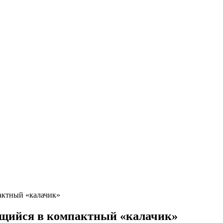
актный «калачик»
ющийся в компактный «калачик»