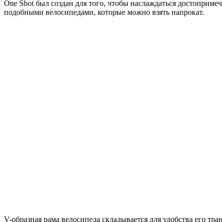
One Shot был создан для того, чтобы наслаждаться достоприме
подобными велосипедами, которые можно взять напрокат.
V-образная рама велосипеда складывается для удобства его тр