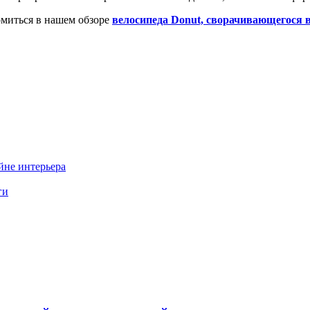
миться в нашем обзоре
велосипеда Donut, сворачивающегося 
йне интерьера
ги