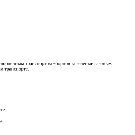
злюбленным транспортом «борцов за зеленые газоны».
ом транспорте.
е