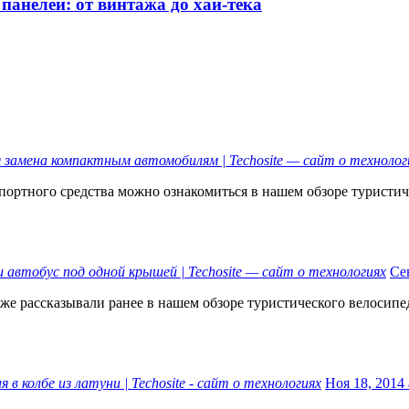
анелей: от винтажа до хай-тека
 замена компактным автомобилям | Techosite — сайт о технолог
ортного средства можно ознакомиться в нашем обзоре туристиче
 автобус под одной крышей | Techosite — сайт о технологиях
Сен
же рассказывали ранее в нашем обзоре туристического велосипед
 в колбе из латуни | Techosite - сайт о технологиях
Ноя 18, 2014 