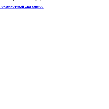
в компактный «калачик»
.