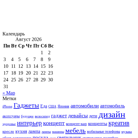
Календарь
Август 2026
Пн
Вт
Ср
Чт
Пт
Сб
Вс
1
2
3
4
5
6
7
8
9
10
11
12
13
14
15
16
17
18
19
20
21
22
23
24
25
26
27
28
29
30
31
« Мар
Метки
Гаджеты
автомобили
автомобиль
Еда
iPhone
США
Япония
дизайн
девайсы
гаджет
дети
аксессуары
будущее
велосипед
интерьер
креатив
концепт
концепты
концепт-кар
здоровье
мебель
кухня
лампа
кресло
мобильные телефоны
лампы
машины
музыка
посуда
светильник
обзор
освещение
светильники
свет