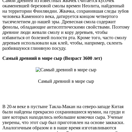
Самой древней из известных жвачек считается кусочек
окаменевшей березовой смолы времен Неолита, найденный
на территории Финляндии. Жвачка, сохранившая следы зубов
человека Каменного века, датируется концом четвертого
тысячелетием до нашей эры. Древесная смола содержит
фенолы, обладающие антисептическими свойствами. Поэтому
древние люди жевали смолу и кору деревьев, чтобы
избавиться от болезней полости рта. Кроме того, часто смолу
деревьев использовали как клей, чтобы, например, склеить
разбившуюся глиняную посуду.
Самый древний в мире сыр (Возраст 3600 лет)
Самый древний в мире сыр
В 20-м веке в пустыне Такла-Макан на северо-западе Китая
были найдены прекрасно сохранившиеся мумии, на груди и
шее которых находились небольшие комочки сыра. Ученые
уверены, что этот сыр был приготовлен на основе закваски.
Аналогичным образом и в наше время изготавливаются