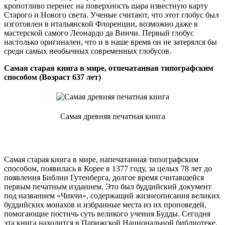
кропотливо перенес на поверхность шара известную карту
Старого и Нового света. Ученые считают, что этот глобус был
изготовлен в итальянской Флоренции, возможно даже в
мастерской самого Леонардо да Винчи. Первый глобус
настолько оригинален, что и в наше время он не затерялся бы
среди самых необычных современных глобусов.
Самая старая книга в мире, отпечатанная типографским
способом (Возраст 637 лет)
Самая древняя печатная книга
Самая старая книга в мире, напечатанная типографским
способом, появилась в Корее в 1377 году, за целых 78 лет до
появления Библии Гутенберга, долгое время считавшейся
первым печатным изданием. Это был буддийский документ
под названием «Чикчи», содержащий жизнеописания великих
буддийских монахов и избранные места из их проповедей,
помогающие постичь суть великого учения Будды. Сегодня
эта книга находится в Парижской Национальной библиотеке.