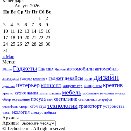
Календарь
Август 2026
Пн
Вт
Ср
Чт
Пт
Сб
Вс
1
2
3
4
5
6
7
8
9
10
11
12
13
14
15
16
17
18
19
20
21
22
23
24
25
26
27
28
29
30
31
« Мар
Метки
Гаджеты
автомобили
автомобиль
Еда
iPhone
США
Япония
дизайн
девайсы
гаджет
дети
аксессуары
будущее
велосипед
интерьер
креатив
концепт
концепты
концепт-кар
здоровье
мебель
кухня
лампа
кресло
мобильные телефоны
лампы
машины
музыка
посуда
светильник
обзор
освещение
светильники
свет
смартфон
технологии
транспорт
стол
стул
устройства
спорт
смартфоны
экология
часы
электромобили
Архивы
Архивы
© Techosite.ru - All right reserved