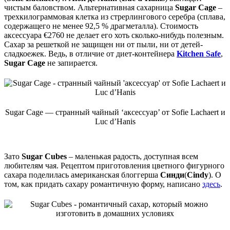
чистым баловством. Альтернативная сахарница
Sugar Cage
–
трехкилограммовая клетка из стрерлингового серебра (сплава,
содержащего не менее 92,5 % драгметалла). Стоимость
аксессуара €2760 не делает его хоть сколько-нибудь полезным.
Сахар за решеткой не защищен ни от пыли, ни от детей-
сладкоежек. Ведь, в отличие от диет-контейнера
Kitchen Safe
,
Sugar Cage
не запирается.
Sugar Cage — странный чайный ‘аксессуар’ от Sofie Lachaert и
Luc d’Hanis
Зато
Sugar Cubes
– маленькая радость, доступная всем
любителям чая. Рецептом приготовления цветного фигурного
сахара поделилась американская блоггерша
Синди
(
Cindy
). О
том, как придать сахару романтичную форму, написано
здесь
.