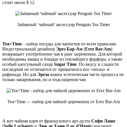
стоит около $ 12.
Забавный ‘чайный’ аксессуар Penguin Tea Timer
Tea=Time
– набор посуды для чаепития по всем правилам.
Индустриальный дизайнер
Эрез Бар-Ам
(
Erez Bar-Am
)
возвращает употребление чая в ранг церемонии. Для которой
необходимы чашка и блюдце из тончайшего фарфора, а также
особый капсульный сахар
Sugar Time
. По вкусу и сладости
последний не отличается от привычного все «песка» и
рафинада. Но для
Эреза
важна эстетическая часть процесса не
только заваривания, но и подслащения чая.
Tea=Time — набор для чайной церемонии от Erez Bar-Am
А вот чайная идея от французского арт-дуэта
Софи Лаше
(
Sofie Lachaert
) и
Люк де Хани
(
Luc d’Hanis
) выглядит