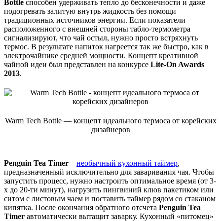
Bottle
способен удерживать тепло до бесконечности и даже
подогревать залитую внутрь жидкость без помощи
традиционных источников энергии. Если показатели
расположенного с внешней стороны табло-термометра
сигнализируют, что чай остыл, нужно просто встряхнуть
термос. В результате напиток нагреется так же быстро, как в
электрочайнике средней мощности. Концепт креативной
чайной идеи был представлен на конкурсе
Lite-On Awards
2013
.
Warm Tech Bottle — концепт идеального термоса от корейских
дизайнеров
Penguin Tea Timer
–
необычный кухонный таймер
,
предназначенный исключительно для заваривания чая. Чтобы
запустить процесс, нужно настроить оптимальное время (от 3-
х до 20-ти минут), нагрузить пингвиний клюв пакетиком или
ситом с листовым чаем и поставить таймер рядом со стаканом
кипятка. После окончания обратного отсчета
Penguin Tea
Timer
автоматически вытащит заварку. Кухонный «питомец»