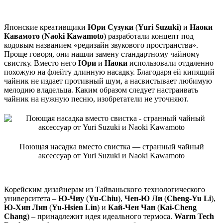
Японские креативщики
Юри Сузуки
(
Yuri Suzuki
) и
Наоки
Кавамото
(
Naoki Kawamoto
) разработали концепт под
кодовым названием «редизайн звукового пространства».
Проще говоря, они нашли замену стандартному чайному
свистку. Вместо него
Юри
и
Наоки
использовали отдаленно
похожую на флейту длинную насадку. Благодаря ей кипящий
чайник не издает противный шум, а насвистывает любимую
мелодию владельца. Каким образом следует настраивать
чайник на нужную песню, изобретатели не уточняют.
Поющая насадка вместо свистка — странный чайный
аксессуар от Yuri Suzuki и Naoki Kawamoto
Корейским дизайнерам из Тайваньского технологического
университета –
Ю-Чиу
(
Yu-Chiu
),
Чен-Ю Ли
(
Cheng-Yu Li
),
Ю-Хин Лин
(
Yu-Hsien Lin
) и
Кай-Чен Чан
(
Kai-Cheng
Chang
) – принадлежит идея идеального термоса.
Warm Tech