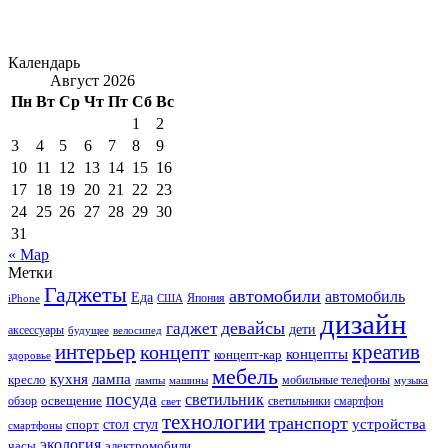
Календарь
Август 2026
Пн
Вт
Ср
Чт
Пт
Сб
Вс
1
2
3
4
5
6
7
8
9
10
11
12
13
14
15
16
17
18
19
20
21
22
23
24
25
26
27
28
29
30
31
« Мар
Метки
Гаджеты
автомобили
автомобиль
Еда
iPhone
США
Япония
дизайн
девайсы
гаджет
дети
аксессуары
будущее
велосипед
интерьер
креатив
концепт
концепты
концепт-кар
здоровье
мебель
кухня
лампа
кресло
мобильные телефоны
лампы
машины
музыка
посуда
светильник
обзор
освещение
светильники
свет
смартфон
технологии
транспорт
стол
стул
устройства
спорт
смартфоны
экология
часы
электромобили