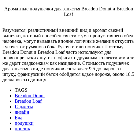
Ароматные подушечки для запястья Breadou Donut и Breadou
Loaf
Разумеется, реалистичный внешний вид и аромат свежей
выпечки, который способен свести с ума пропустившего обед
человека, могут вызывать вполне логичные желания откусить
кусочек от румяного бока булочки или пончика. Поэтому
Breadou Donut и Breadou Loaf часто используют для
первоапрельских шуток в офисах с дружным коллективом или
же дарят сладкоежкам как назидание. Стоимость подушечек
для запястья в виде пончиков составляет 9,5 долларов за
штуку, французский батон обойдется вдвое дороже, около 18,5
долларов за единицу.
TAGS
Breadou Donut
Breadou Loaf
Гаджеты
дизайн
Еда
подушки
пончик