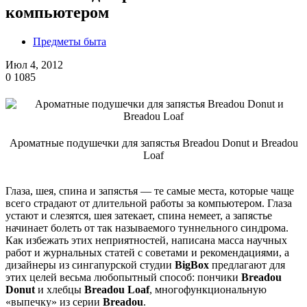
компьютером
Предметы быта
Июл 4, 2012
0
1085
Ароматные подушечки для запястья Breadou Donut и Breadou
Loaf
Глаза, шея, спина и запястья — те самые места, которые чаще
всего страдают от длительной работы за компьютером. Глаза
устают и слезятся, шея затекает, спина немеет, а запястье
начинает болеть от так называемого туннельного синдрома.
Как избежать этих неприятностей, написана масса научных
работ и журнальных статей с советами и рекомендациями, а
дизайнеры из сингапурской студии
BigBox
предлагают для
этих целей весьма любопытный способ: пончики
Breadou
Donut
и хлебцы
Breadou Loaf
, многофункциональную
«выпечку» из серии
Breadou
.