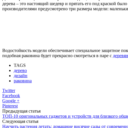
дерева – это настоящий шедевр и прятать его под краской был
производителями предусмотрено три размера модели: маленький 
Водостойкость модели обеспечивает специальное защитное пок
подобная раковина будет прекрасно смотреться в паре с
деревя
TAGS
дерево
дизайн
раковина
Twitter
Facebook
Google +
Pinterest
Предыдущая статья
ТОП-10 оригинальных гаджетов и устройств для близкого общ
Следующая статья
Научить растения летать: домашние висячие сады от современ