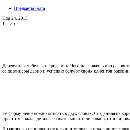
Предметы быта
Ноя 24, 2013
1
1136
Деревянная мебель – не редкость. Чего не скажешь про раковин
ее дизайнеры давно и успешно балуют своих клиентов ракови
Ее форму невозможно описать в двух словах. Созданная из ко
при этом каждая деталь ее тщательно отшлифована, отполиров
Дизайнеры специально не красили модель, а покрыли нескольки