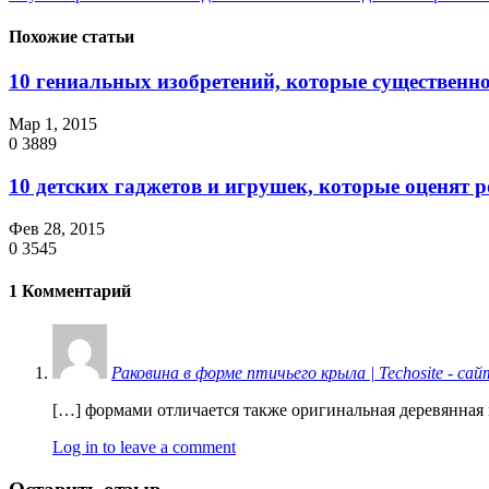
Похожие статьи
10 гениальных изобретений, которые существенно
Мар 1, 2015
0
3889
10 детских гаджетов и игрушек, которые оценят 
Фев 28, 2015
0
3545
1 Комментарий
Раковина в форме птичьего крыла | Techosite - са
[…] формами отличается также оригинальная деревянная 
Log in to leave a comment