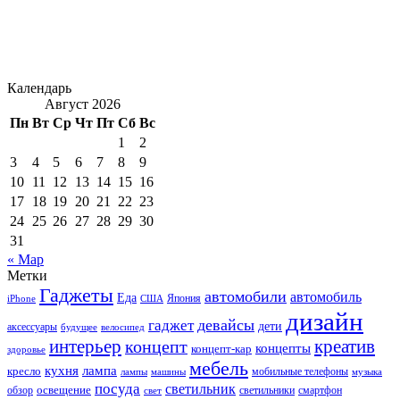
Календарь
Август 2026
Пн
Вт
Ср
Чт
Пт
Сб
Вс
1
2
3
4
5
6
7
8
9
10
11
12
13
14
15
16
17
18
19
20
21
22
23
24
25
26
27
28
29
30
31
« Мар
Метки
Гаджеты
автомобили
автомобиль
Еда
iPhone
США
Япония
дизайн
девайсы
гаджет
дети
аксессуары
будущее
велосипед
интерьер
креатив
концепт
концепты
концепт-кар
здоровье
мебель
кухня
лампа
кресло
мобильные телефоны
лампы
машины
музыка
посуда
светильник
обзор
освещение
светильники
свет
смартфон