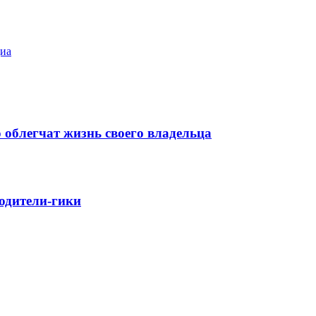
диа
 облегчат жизнь своего владельца
родители-гики