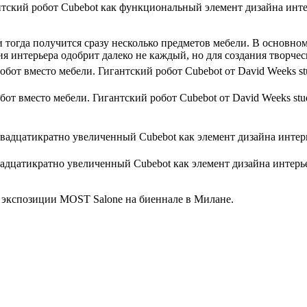
тский робот Cubebot как функциональный элемент дизайна инт
, и тогда получится сразу несколько предметов мебели. В основ
я интерьера одобрит далеко не каждый, но для создания творче
бот вместо мебели. Гигантский робот Cubebot от David Weeks stu
адцатикратно увеличенный Cubebot как элемент дизайна интерь
в экспозиции MOST Salone на биеннале в Милане.