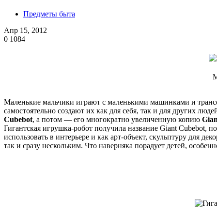
Предметы быта
Апр 15, 2012
0
1084
М
Маленькие мальчики играют с маленькими машинками и транс
самостоятельно создают их как для себя, так и для других люд
Cubebot
, а потом — его многократно увеличенную копию
Gia
Гигантская игрушка-робот получила название Giant Cubebot, по
использовать в интерьере и как арт-объект, скульптуру для дек
так и сразу нескольким. Что наверняка порадует детей, особен