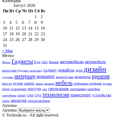
Календарь
Август 2026
Пн
Вт
Ср
Чт
Пт
Сб
Вс
1
2
3
4
5
6
7
8
9
10
11
12
13
14
15
16
17
18
19
20
21
22
23
24
25
26
27
28
29
30
31
« Мар
Метки
Гаджеты
автомобили
автомобиль
Еда
iPhone
США
Япония
дизайн
девайсы
гаджет
дети
аксессуары
будущее
велосипед
интерьер
креатив
концепт
концепты
концепт-кар
здоровье
мебель
кухня
лампа
кресло
мобильные телефоны
лампы
машины
музыка
посуда
светильник
обзор
освещение
светильники
свет
смартфон
технологии
транспорт
стол
стул
устройства
спорт
смартфоны
экология
часы
электромобили
Архивы
Архивы
© Techosite.ru - All right reserved