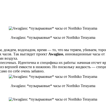
Awaglass: *пузырьковые* часы от Norihiko Terayama
, дождем, водопадом, время — то, что мы теряем, убиваем, торо
 часов. Так выглядит проект
Awaglass
, инновационные часы от
ми воздуха.
есочных. Идентична и специфика их работы: начиная отсчет вре
из верхней емкости в нижнюю. Но поскольку жидкость — специал
амо по себе очень забавно.
Awaglass: *пузырьковые* часы от Norihiko Terayama