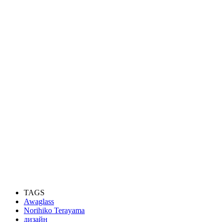
TAGS
Awaglass
Norihiko Terayama
дизайн