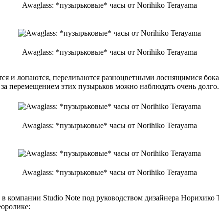
Awaglass: *пузырьковые* часы от Norihiko Terayama
Awaglass: *пузырьковые* часы от Norihiko Terayama
ся и лопаются, переливаются разноцветными лоснящимися бокам
то за перемещением этих пузырьков можно наблюдать очень долг
Awaglass: *пузырьковые* часы от Norihiko Terayama
Awaglass: *пузырьковые* часы от Norihiko Terayama
в компании Studio Note под руководством дизайнера Норихико 
еоролике: