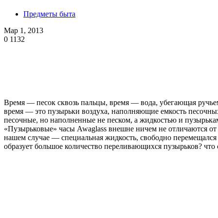
Предметы быта
Мар 1, 2013
0
1132
Время — песок сквозь пальцы, время — вода, убегающая ручьем
время — это пузырьки воздуха, наполняющие емкость песочных
песочные, но наполненные не песком, а жидкостью и пузырька
«Пузырьковые» часы Awaglass внешне ничем не отличаются от п
нашем случае — специальная жидкость, свободно перемещался 
образует большое количество переливающихся пузырьков? что с