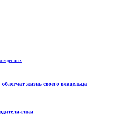
а
ворожденных
 облегчат жизнь своего владельца
родители-гики