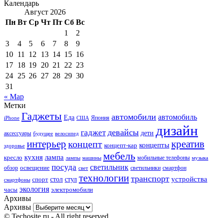
Календарь
Август 2026
Пн
Вт
Ср
Чт
Пт
Сб
Вс
1
2
3
4
5
6
7
8
9
10
11
12
13
14
15
16
17
18
19
20
21
22
23
24
25
26
27
28
29
30
31
« Мар
Метки
Гаджеты
автомобили
автомобиль
Еда
iPhone
США
Япония
дизайн
девайсы
гаджет
дети
аксессуары
будущее
велосипед
интерьер
креатив
концепт
концепты
концепт-кар
здоровье
мебель
кухня
лампа
кресло
мобильные телефоны
лампы
машины
музыка
посуда
светильник
обзор
освещение
светильники
свет
смартфон
технологии
транспорт
стол
стул
устройства
спорт
смартфоны
экология
часы
электромобили
Архивы
Архивы
© Techosite.ru - All right reserved