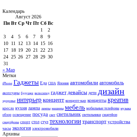
Календарь
Август 2026
Пн
Вт
Ср
Чт
Пт
Сб
Вс
1
2
3
4
5
6
7
8
9
10
11
12
13
14
15
16
17
18
19
20
21
22
23
24
25
26
27
28
29
30
31
« Мар
Метки
Гаджеты
автомобили
автомобиль
Еда
iPhone
США
Япония
дизайн
девайсы
гаджет
дети
аксессуары
будущее
велосипед
интерьер
креатив
концепт
концепты
концепт-кар
здоровье
мебель
кухня
лампа
кресло
мобильные телефоны
лампы
машины
музыка
посуда
светильник
обзор
освещение
светильники
свет
смартфон
технологии
транспорт
стол
стул
устройства
спорт
смартфоны
экология
часы
электромобили
Архивы