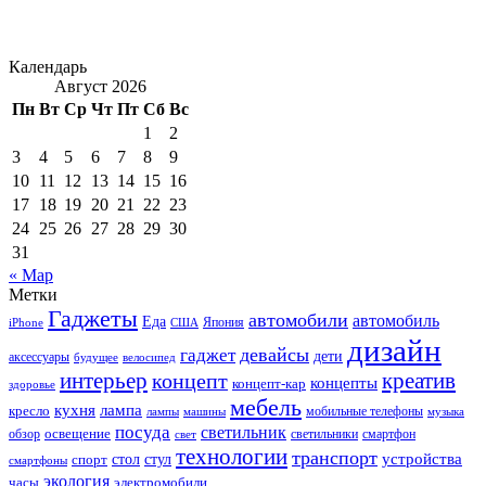
Календарь
Август 2026
Пн
Вт
Ср
Чт
Пт
Сб
Вс
1
2
3
4
5
6
7
8
9
10
11
12
13
14
15
16
17
18
19
20
21
22
23
24
25
26
27
28
29
30
31
« Мар
Метки
Гаджеты
автомобили
автомобиль
Еда
iPhone
США
Япония
дизайн
девайсы
гаджет
дети
аксессуары
будущее
велосипед
интерьер
креатив
концепт
концепты
концепт-кар
здоровье
мебель
кухня
лампа
кресло
мобильные телефоны
лампы
машины
музыка
посуда
светильник
обзор
освещение
светильники
свет
смартфон
технологии
транспорт
стол
стул
устройства
спорт
смартфоны
экология
часы
электромобили