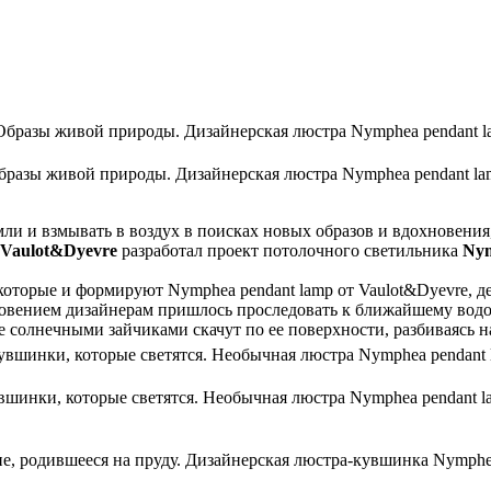
бразы живой природы. Дизайнерская люстра Nymphea pendant la
мли и взмывать в воздух в поисках новых образов и вдохновени
Vaulot&Dyevre
разработал проект потолочного светильника
Nym
оторые и формируют Nymphea pendant lamp от Vaulot&Dyevre, д
новением дизайнерам пришлось проследовать к ближайшему водое
 солнечными зайчиками скачут по ее поверхности, разбиваясь н
вшинки, которые светятся. Необычная люстра Nymphea pendant l