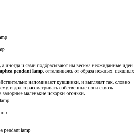
mp
я, а иногда и сами подбрасывают им весьма неожиданные идеи
phea pendant lamp
, отталкиваясь от образа нежных, изящных
ействительно напоминают кувшинки, и выглядят так, словно
му, и долго рассматривать собственные ноги сквозь
а задорные маленькие искорки-огоньки.
amp