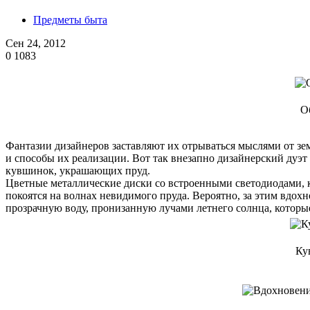
Предметы быта
Сен 24, 2012
0
1083
О
Фантазии дизайнеров заставляют их отрываться мыслями от зе
и способы их реализации. Вот так внезапно дизайнерский дуэт
кувшинок, украшающих пруд.
Цветные металлические диски со встроенными светодиодами, к
покоятся на волнах невидимого пруда. Вероятно, за этим вдох
прозрачную воду, пронизанную лучами летнего солнца, которые
Ку