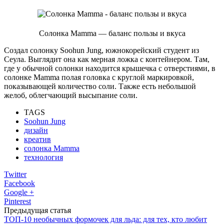
Солонка Mamma — баланс пользы и вкуса
Создал солонку Soohun Jung, южнокорейский студент из
Сеула. Выглядит она как мерная ложка с контейнером. Там,
где у обычной солонки находится крышечка с отверстиями, в
солонке Mamma полая головка с круглой маркировкой,
показывающей количество соли. Также есть небольшой
желоб, облегчающий высыпание соли.
TAGS
Soohun Jung
дизайн
креатив
солонка Mamma
технология
Twitter
Facebook
Google +
Pinterest
Предыдущая статья
ТОП-10 необычных формочек для льда: для тех, кто любит