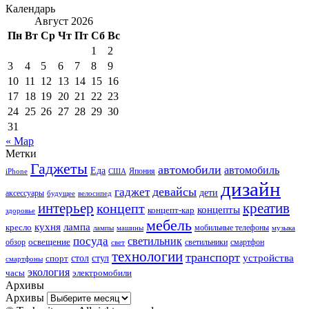
Календарь
Август 2026
Пн
Вт
Ср
Чт
Пт
Сб
Вс
1
2
3
4
5
6
7
8
9
10
11
12
13
14
15
16
17
18
19
20
21
22
23
24
25
26
27
28
29
30
31
« Мар
Метки
Гаджеты
автомобили
автомобиль
Еда
iPhone
США
Япония
дизайн
девайсы
гаджет
дети
аксессуары
будущее
велосипед
интерьер
креатив
концепт
концепты
концепт-кар
здоровье
мебель
кухня
лампа
кресло
мобильные телефоны
лампы
машины
музыка
посуда
светильник
обзор
освещение
светильники
свет
смартфон
технологии
транспорт
стол
стул
устройства
спорт
смартфоны
экология
часы
электромобили
Архивы
Архивы