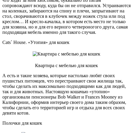
что ходят за ним хвостиком, буквально по пятам
сопровождают всюду, куда бы он не отправился. Устраиваются
на коленках, забираются на спину и плечи, запрыгивают на
стол, сворачиваются в клубочек между ножек стула или под
креслом… И кресло-качалка, в котором есть место не только
для хозяина, но и для его верного четвероногого друга, самая
подходящая мебель именно для такого случая.
Cats` House. «Утопия» для кошек
Квартира с мебелью для кошек
А есть и такие хозяева, которые настолько любят своих
пушистых питомцев, что перестраивают свои жилища так,
чтобы сделать их максимально подходящими как для людей,
так и для животных. Настоящую кошачью «утопию»
организовали пенсионеры Bob Walker и Frances Mooney из
Калифорнии, оформив интерьер своего дома таким образом,
чтобы сделать его территорией игр и отдыха для всех своих
девяти котов.
Полочки для кошек