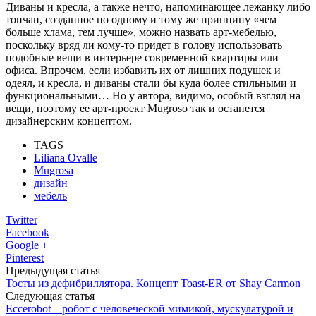
Диваны и кресла, а также нечто, напоминающее лежанку либо
топчан, созданное по одному и тому же принципу «чем
больше хлама, тем лучше», можно назвать арт-мебелью,
поскольку вряд ли кому-то придет в голову использовать
подобные вещи в интерьере современной квартиры или
офиса. Впрочем, если избавить их от лишних подушек и
одеял, и кресла, и диваны стали бы куда более стильными и
функциональными… Но у автора, видимо, особый взгляд на
вещи, поэтому ее арт-проект Mugroso так и останется
дизайнерским концептом.
TAGS
Liliana Ovalle
Mugrosa
дизайн
мебель
Twitter
Facebook
Google +
Pinterest
Предыдущая статья
Тосты из дефибриллятора. Концепт Toast-ER от Shay Carmon
Следующая статья
Eccerobot – робот с человеческой мимикой, мускулатурой и