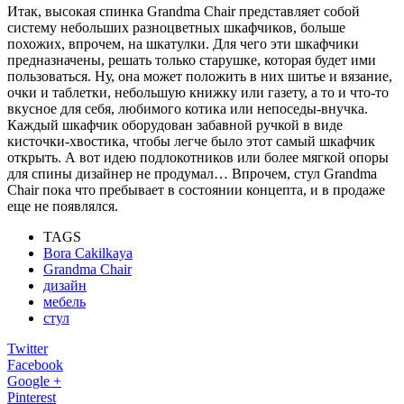
Итак, высокая спинка Grandma Chair представляет собой
систему небольших разноцветных шкафчиков, больше
похожих, впрочем, на шкатулки. Для чего эти шкафчики
предназначены, решать только старушке, которая будет ими
пользоваться. Ну, она может положить в них шитье и вязание,
очки и таблетки, небольшую книжку или газету, а то и что-то
вкусное для себя, любимого котика или непоседы-внучка.
Каждый шкафчик оборудован забавной ручкой в виде
кисточки-хвостика, чтобы легче было этот самый шкафчик
открыть. А вот идею подлокотников или более мягкой опоры
для спины дизайнер не продумал… Впрочем, стул Grandma
Chair пока что пребывает в состоянии концепта, и в продаже
еще не появлялся.
TAGS
Bora Cakilkaya
Grandma Chair
дизайн
мебель
стул
Twitter
Facebook
Google +
Pinterest