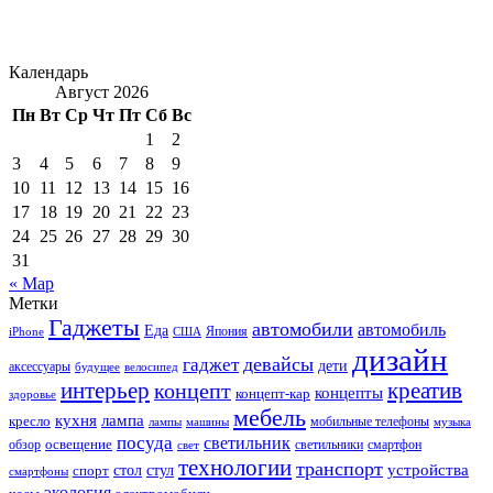
Календарь
Август 2026
Пн
Вт
Ср
Чт
Пт
Сб
Вс
1
2
3
4
5
6
7
8
9
10
11
12
13
14
15
16
17
18
19
20
21
22
23
24
25
26
27
28
29
30
31
« Мар
Метки
Гаджеты
автомобили
автомобиль
Еда
iPhone
США
Япония
дизайн
девайсы
гаджет
дети
аксессуары
будущее
велосипед
интерьер
креатив
концепт
концепты
концепт-кар
здоровье
мебель
кухня
лампа
кресло
мобильные телефоны
лампы
машины
музыка
посуда
светильник
обзор
освещение
светильники
свет
смартфон
технологии
транспорт
стол
стул
устройства
спорт
смартфоны
экология