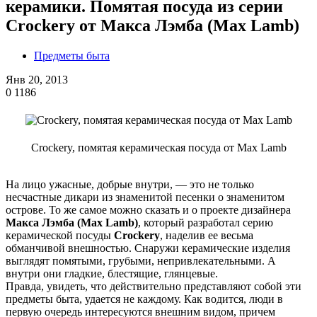
керамики. Помятая посуда из серии
Crockery от Макса Лэмба (Max Lamb)
Предметы быта
Янв 20, 2013
0
1186
Crockery, помятая керамическая посуда от Max Lamb
На лицо ужасные, добрые внутри, — это не только
несчастные дикари из знаменитой песенки о знаменитом
острове. То же самое можно сказать и о проекте дизайнера
Макса Лэмба (Max Lamb)
, который разработал серию
керамической посуды
Crockery
, наделив ее весьма
обманчивой внешностью. Снаружи керамические изделия
выглядят помятыми, грубыми, непривлекательными. А
внутри они гладкие, блестящие, глянцевые.
Правда, увидеть, что действительно представляют собой эти
предметы быта, удается не каждому. Как водится, люди в
первую очередь интересуются внешним видом, причем