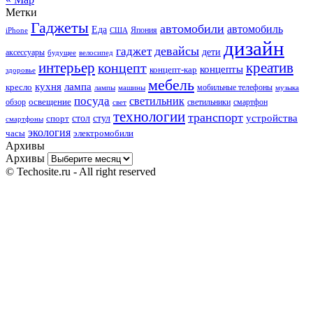
Метки
Гаджеты
автомобили
автомобиль
Еда
iPhone
США
Япония
дизайн
девайсы
гаджет
дети
аксессуары
будущее
велосипед
интерьер
креатив
концепт
концепты
концепт-кар
здоровье
мебель
кухня
лампа
кресло
мобильные телефоны
лампы
машины
музыка
посуда
светильник
обзор
освещение
светильники
свет
смартфон
технологии
транспорт
стол
стул
устройства
спорт
смартфоны
экология
часы
электромобили
Архивы
Архивы
© Techosite.ru - All right reserved