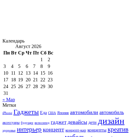
Календарь
Август 2026
Пн
Вт
Ср
Чт
Пт
Сб
Вс
1
2
3
4
5
6
7
8
9
10
11
12
13
14
15
16
17
18
19
20
21
22
23
24
25
26
27
28
29
30
31
« Мар
Метки
Гаджеты
автомобили
автомобиль
Еда
iPhone
США
Япония
дизайн
девайсы
гаджет
дети
аксессуары
будущее
велосипед
интерьер
креатив
концепт
концепты
концепт-кар
здоровье
мебель