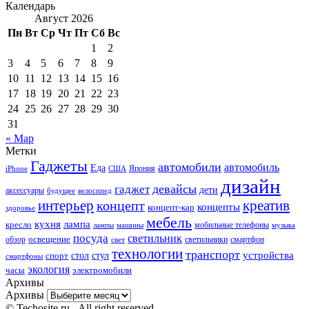
Календарь
Август 2026
Пн
Вт
Ср
Чт
Пт
Сб
Вс
1
2
3
4
5
6
7
8
9
10
11
12
13
14
15
16
17
18
19
20
21
22
23
24
25
26
27
28
29
30
31
« Мар
Метки
Гаджеты
автомобили
автомобиль
Еда
iPhone
США
Япония
дизайн
девайсы
гаджет
дети
аксессуары
будущее
велосипед
интерьер
креатив
концепт
концепты
концепт-кар
здоровье
мебель
кухня
лампа
кресло
мобильные телефоны
лампы
машины
музыка
посуда
светильник
обзор
освещение
светильники
свет
смартфон
технологии
транспорт
стол
стул
устройства
спорт
смартфоны
экология
часы
электромобили
Архивы
Архивы
© Techosite.ru - All right reserved