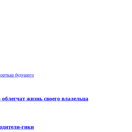
порткар будущего
 облегчат жизнь своего владельца
родители-гики