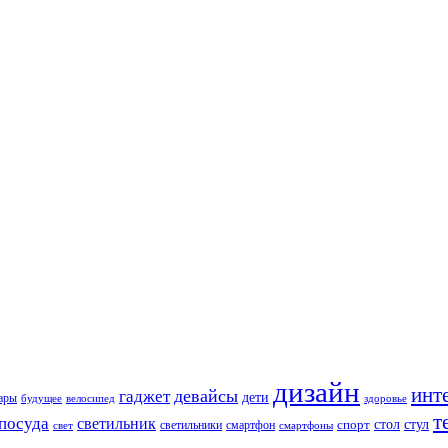
дизайн
инт
девайсы
гаджет
дети
уары
будущее
велосипед
здоровье
т
посуда
светильник
стол
стул
спорт
светильники
свет
смартфон
смартфоны