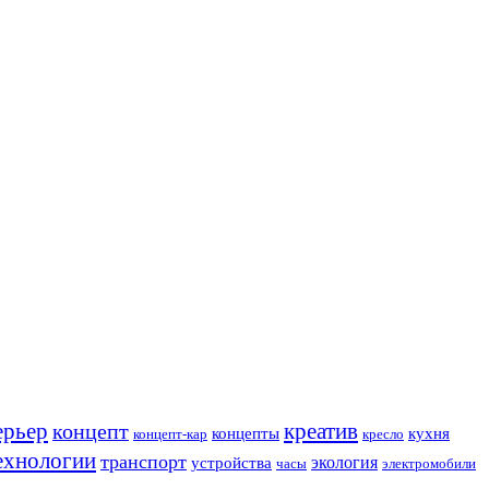
ерьер
креатив
концепт
кухня
концепты
концепт-кар
кресло
ехнологии
транспорт
экология
устройства
часы
электромобили