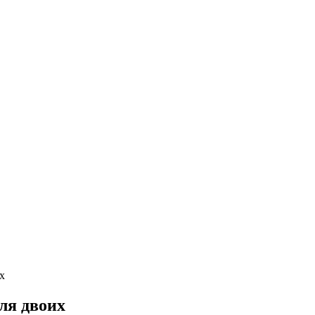
х
ля двоих