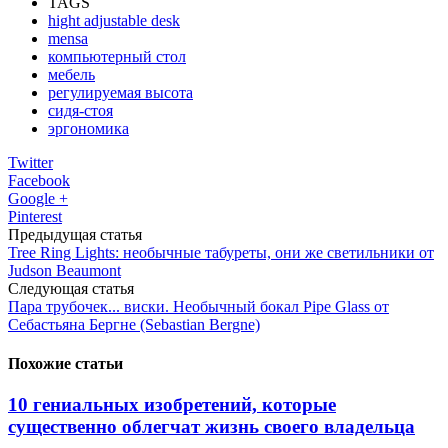
TAGS
hight adjustable desk
mensa
компьютерный стол
мебель
регулируемая высота
сидя-стоя
эргономика
Twitter
Facebook
Google +
Pinterest
Предыдущая статья
Tree Ring Lights: необычные табуреты, они же светильники от
Judson Beaumont
Следующая статья
Пара трубочек... виски. Необычный бокал Pipe Glass от
Себастьяна Бергне (Sebastian Bergne)
Похожие статьи
10 гениальных изобретений, которые
существенно облегчат жизнь своего владельца