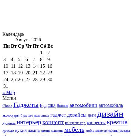
Календарь
Август 2026
Пн
Вт
Ср
Чт
Пт
Сб
Вс
1
2
3
4
5
6
7
8
9
10
11
12
13
14
15
16
17
18
19
20
21
22
23
24
25
26
27
28
29
30
31
« Мар
Метки
Гаджеты
автомобили
автомобиль
Еда
iPhone
США
Япония
дизайн
девайсы
гаджет
дети
аксессуары
будущее
велосипед
интерьер
креатив
концепт
концепты
концепт-кар
здоровье
мебель
кухня
лампа
кресло
мобильные телефоны
лампы
машины
музыка