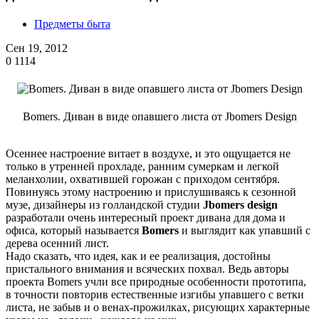
Предметы быта
Сен 19, 2012
0
1114
Bomers. Диван в виде опавшего листа от Jbomers Design
Осеннее настроение витает в воздухе, и это ощущается не
только в утренней прохладе, ранним сумеркам и легкой
меланхолии, охватившей горожан с приходом сентября.
Повинуясь этому настроению и прислушиваясь к сезонной
музе, дизайнеры из голландской студии
Jbomers design
разработали очень интересный проект дивана для дома и
офиса, который называется
Bomers
и выглядит как упавший с
дерева осенний лист.
Надо сказать, что идея, как и ее реализация, достойны
пристального внимания и всяческих похвал. Ведь авторы
проекта Bomers учли все природные особенности прототипа,
в точности повторив естественные изгибы упавшего с ветки
листа, не забыв и о венах-прожилках, рисующих характерные