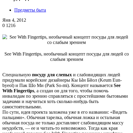
Предметы быта
Янв 4, 2012
0
1216
See With Fingertips, необычный концепт посуды для людей со
слабым зрением
Специальную
посуду для слепых
и слабовидящих людей
придумали корейские дизайнеры Кы Ын Бйол (Keum Eun-
byeol) и Пак Шо Ми (Park So-mi). Концепт называется
See
With Fingertips
, а создан он для того, чтобы помочь
инвалидам по зрению справляться с простейшими бытовыми
задачами и научиться хоть сколько-нибудь быть
самостоятельными.
По сути, идея проекта заложена уже в его названии: «Видеть
пальцами». Обычная тарелка, обычная ложка и остальная
обычная посуда не только доставляют слабовидящим массу
неудобств, — ее и читать-то невозможно. Тогда как края