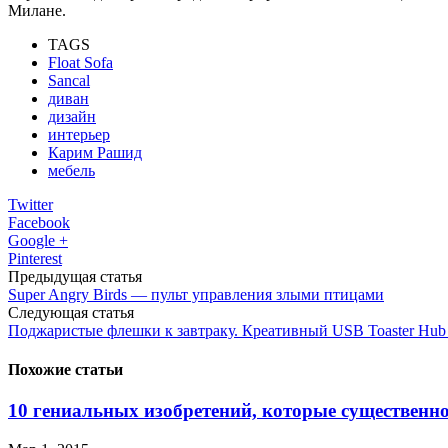
Милане.
TAGS
Float Sofa
Sancal
диван
дизайн
интерьер
Карим Рашид
мебель
Twitter
Facebook
Google +
Pinterest
Предыдущая статья
Super Angry Birds — пульт управления злыми птицами
Следующая статья
Поджаристые флешки к завтраку. Креативный USB Toaster Hub
Похожие статьи
10 гениальных изобретений, которые существенно