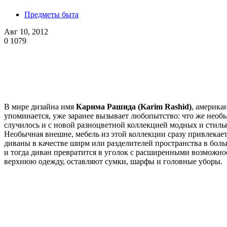
Предметы быта
Авг 10, 2012
0
1079
В мире дизайна имя
Карима Рашида (Karim Rashid)
, америка
упоминается, уже заранее вызывает любопытство: что же необы
случилось и с новой разноцветной коллекцией модных и стил
Необычная внешне, мебель из этой коллекции сразу привлекае
диваны в качестве ширм или разделителей пространства в боль
и тогда диван превратится в уголок с расширенными возможно
верхнюю одежду, оставляют сумки, шарфы и головные уборы.