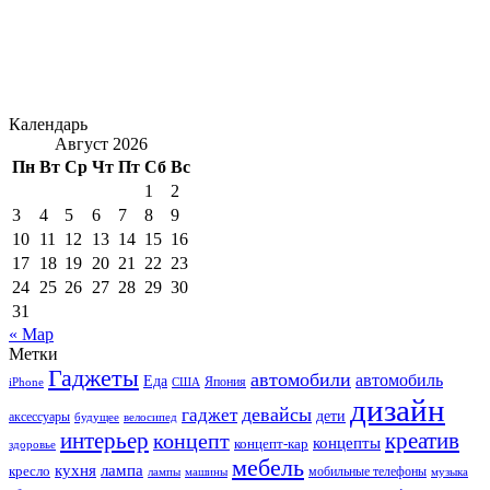
Календарь
Август 2026
Пн
Вт
Ср
Чт
Пт
Сб
Вс
1
2
3
4
5
6
7
8
9
10
11
12
13
14
15
16
17
18
19
20
21
22
23
24
25
26
27
28
29
30
31
« Мар
Метки
Гаджеты
автомобили
автомобиль
Еда
iPhone
США
Япония
дизайн
девайсы
гаджет
дети
аксессуары
будущее
велосипед
интерьер
креатив
концепт
концепты
концепт-кар
здоровье
мебель
кухня
лампа
кресло
мобильные телефоны
лампы
машины
музыка