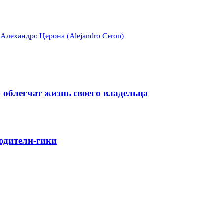
Алехандро Церона (Alejandro Ceron)
 облегчат жизнь своего владельца
родители-гики