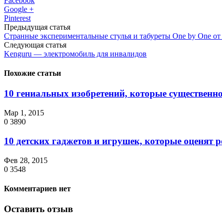
Facebook
Google +
Pinterest
Предыдущая статья
Странные экспериментальные стулья и табуреты One by One от 
Следующая статья
Kenguru — электромобиль для инвалидов
Похожие статьи
10 гениальных изобретений, которые существенно
Мар 1, 2015
0
3890
10 детских гаджетов и игрушек, которые оценят 
Фев 28, 2015
0
3548
Комментариев нет
Оставить отзыв