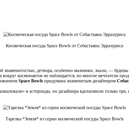
Космическая посуда Space Bowls от Себастьяна Эрразуриса
ой знаменитостью, детвора, особенно мальчики, знали, — будешь
а вокруг космонавтов не наблюдается, но многие мечтатели про
названием
Space Bowls
придумана знаменитым дизайнером
Себас
разжаловали» в астероиды, но дизайнера вдохновили только три
Тарелка *Земля* из серии космической посуды Space Bowls