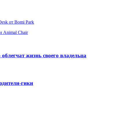
esk от Bomi Park
и Animal Chair
 облегчат жизнь своего владельца
родители-гики