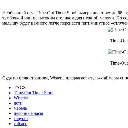
Необычный стул Time-Out Timer Stool выдерживает вес до 68 кг
тумбочкой или невысоким столиком для нужной мелочи. Но если
малышу будет намного легче перенести пятиминутное «отлучени
Time-Out
Time-Out
Судя по иллюстрациям, Wisteria предлагает стулья-таймеры сине
TAGS
Time-Out Timer Stool
Wisteria
дети
мебель
песочные часы
табурет
таймер