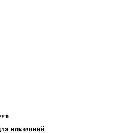
заний
для наказаний