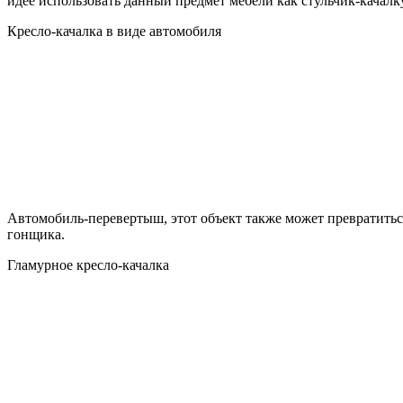
идее использовать данный предмет мебели как стульчик-качалку
Кресло-качалка в виде автомобиля
Автомобиль-перевертыш, этот объект также может превратиться
гонщика.
Гламурное кресло-качалка