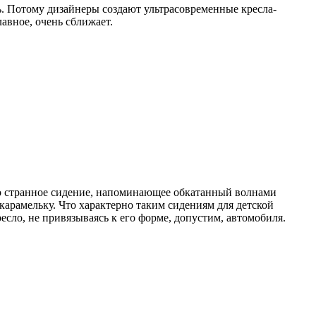
ь. Потому дизайнеры создают ультрасовременные кресла-
лавное, очень сближает.
 но странное сидение, напоминающее обкатанный волнами
арамельку. Что характерно таким сидениям для детской
сло, не привязываясь к его форме, допустим, автомобиля.