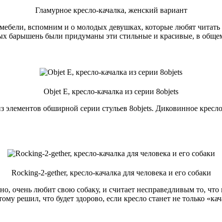
Гламурное кресло-качалка, женский вариант
ебели, вспомним и о молодых девушках, которые любят читать Ка
ых барышень были придуманы эти стильные и красивые, в общем-
Objet E, кресло-качалка из серии 8objets
з элементов обширной серии стульев 8objets. Диковинное кресло н
Rocking-2-gether, кресло-качалка для человека и его собаки
ятно, очень любит свою собаку, и считает несправедливым то, ч
этому решил, что будет здорово, если кресло станет не только «к