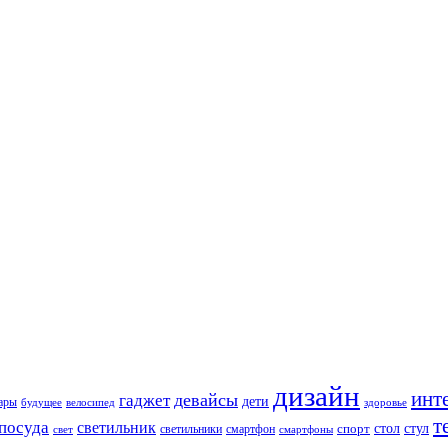
дизайн
инт
девайсы
гаджет
дети
уары
будущее
велосипед
здоровье
т
посуда
светильник
стол
стул
спорт
светильники
свет
смартфон
смартфоны