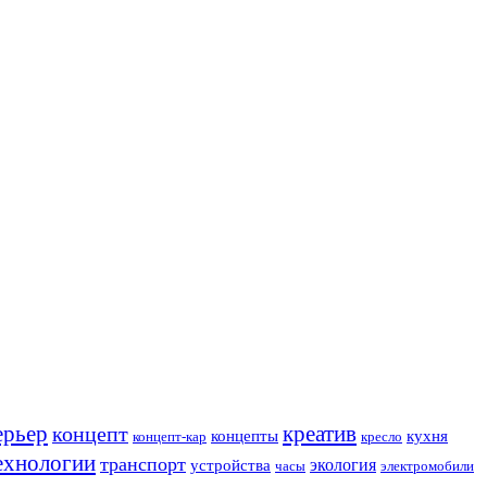
ерьер
креатив
концепт
кухня
концепты
концепт-кар
кресло
ехнологии
транспорт
экология
устройства
часы
электромобили