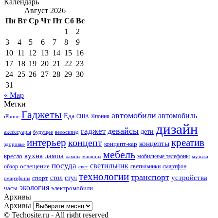
Календарь
Август 2026
Пн
Вт
Ср
Чт
Пт
Сб
Вс
1
2
3
4
5
6
7
8
9
10
11
12
13
14
15
16
17
18
19
20
21
22
23
24
25
26
27
28
29
30
31
« Мар
Метки
Гаджеты
автомобили
автомобиль
Еда
iPhone
США
Япония
дизайн
девайсы
гаджет
дети
аксессуары
будущее
велосипед
интерьер
креатив
концепт
концепты
концепт-кар
здоровье
мебель
кухня
лампа
кресло
мобильные телефоны
лампы
машины
музыка
посуда
светильник
обзор
освещение
светильники
свет
смартфон
технологии
транспорт
стол
стул
устройства
спорт
смартфоны
экология
часы
электромобили
Архивы
Архивы
© Techosite.ru - All right reserved