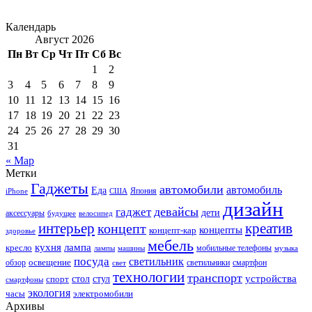
Календарь
Август 2026
Пн
Вт
Ср
Чт
Пт
Сб
Вс
1
2
3
4
5
6
7
8
9
10
11
12
13
14
15
16
17
18
19
20
21
22
23
24
25
26
27
28
29
30
31
« Мар
Метки
Гаджеты
автомобили
автомобиль
Еда
iPhone
США
Япония
дизайн
девайсы
гаджет
дети
аксессуары
будущее
велосипед
интерьер
креатив
концепт
концепты
концепт-кар
здоровье
мебель
кухня
лампа
кресло
мобильные телефоны
лампы
машины
музыка
посуда
светильник
обзор
освещение
светильники
свет
смартфон
технологии
транспорт
стол
стул
устройства
спорт
смартфоны
экология
часы
электромобили
Архивы