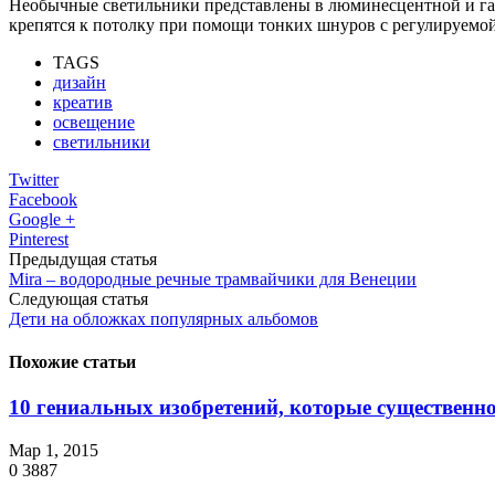
Необычные светильники представлены в люминесцентной и гало
крепятся к потолку при помощи тонких шнуров с регулируемо
TAGS
дизайн
креатив
освещение
светильники
Twitter
Facebook
Google +
Pinterest
Предыдущая статья
Mira – водородные речные трамвайчики для Венеции
Следующая статья
Дети на обложках популярных альбомов
Похожие статьи
10 гениальных изобретений, которые существенно
Мар 1, 2015
0
3887