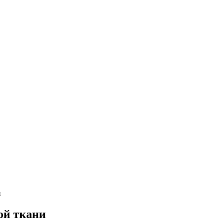
и
ой ткани