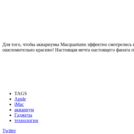
Для того, чтобы аквариумы Macquariums эффектно смотрелись в
ошеломительно красиво! Настоящая мечта настоящего фаната п
TAGS
Apple
iMac
аквариум
Гаджеты
технологии
Twitter