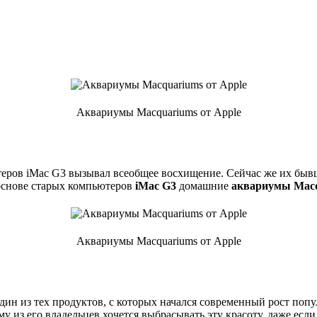
Аквариумы Macquariums от Apple
ров iMac G3 вызывал всеобщее восхищение. Сейчас же их бывши
 основе старых компьютеров
iMac G3
домашние
аквариумы Mac
Аквариумы Macquariums от Apple
дин из тех продуктов, с которых начался современный рост поп
 из его владельцев хочется выбрасывать эту красоту, даже если