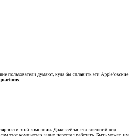
е пользователи думают, куда бы сплавить эти Apple’овские
quariums
.
улярности этой компании. Даже сейчас его внешний вид
 сам этот компьютер давно перестал работать. Быть может, им