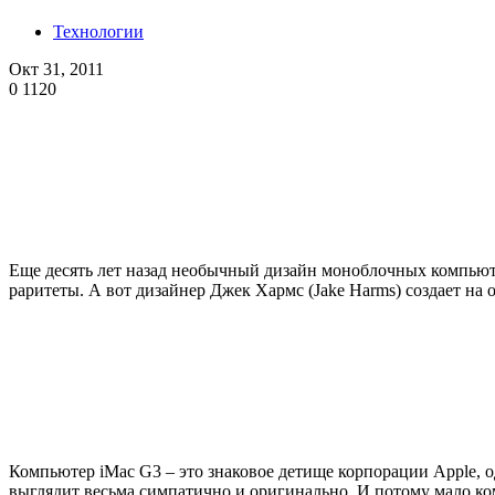
Технологии
Окт 31, 2011
0
1120
Еще десять лет назад необычный дизайн моноблочных компьюте
раритеты. А вот дизайнер Джек Хармс (Jake Harms) создает на
Компьютер iMac G3 – это знаковое детище корпорации Apple, о
выглядит весьма симпатично и оригинально. И потому мало кому