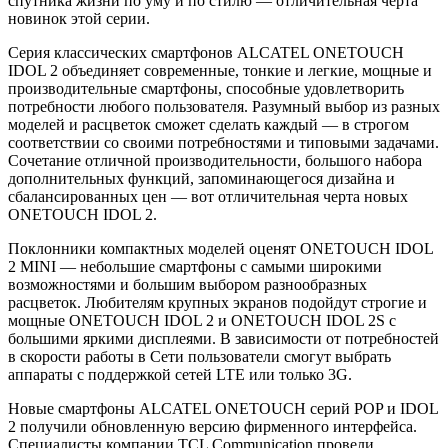
спутника жизни по уму и по стилю — отличительная черта
новинок этой серии.
Серия классических смартфонов ALCATEL ONETOUCH
IDOL 2 объединяет современные, тонкие и легкие, мощные и
производительные смартфоны, способные удовлетворить
потребности любого пользователя. Разумный выбор из разных
моделей и расцветок сможет сделать каждый — в строгом
соответствии со своими потребностями и типовыми задачами.
Сочетание отличной производительности, большого набора
дополнительных функций, запоминающегося дизайна и
сбалансированных цен — вот отличительная черта новых
ONETOUCH IDOL 2.
Поклонники компактных моделей оценят ONETOUCH IDOL
2 MINI — небольшие смартфоны с самыми широкими
возможностями и большим выбором разнообразных
расцветок. Любителям крупных экранов подойдут строгие и
мощные ONETOUCH IDOL 2 и ONETOUCH IDOL 2S с
большими яркими дисплеями. В зависимости от потребностей
в скорости работы в Сети пользователи смогут выбрать
аппараты с поддержкой сетей LTE или только 3G.
Новые смартфоны ALCATEL ONETOUCH серий POP и IDOL
2 получили обновленную версию фирменного интерфейса.
Специалисты компании TCL Communication провели