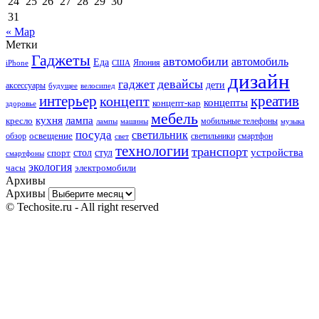
24
25
26
27
28
29
30
31
« Мар
Метки
Гаджеты
автомобили
автомобиль
Еда
iPhone
США
Япония
дизайн
девайсы
гаджет
дети
аксессуары
будущее
велосипед
интерьер
креатив
концепт
концепты
концепт-кар
здоровье
мебель
кухня
лампа
кресло
мобильные телефоны
лампы
машины
музыка
посуда
светильник
обзор
освещение
светильники
свет
смартфон
технологии
транспорт
стол
стул
устройства
спорт
смартфоны
экология
часы
электромобили
Архивы
Архивы
© Techosite.ru - All right reserved