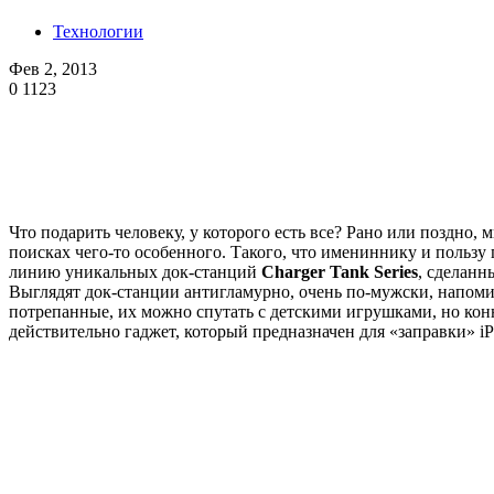
Технологии
Фев 2, 2013
0
1123
Что подарить человеку, у которого есть все? Рано или поздно
поисках чего-то особенного. Такого, что имениннику и пользу п
линию уникальных док-станций
Charger Tank Series
, сделан
Выглядят док-станции антигламурно, очень по-мужски, напом
потрепанные, их можно спутать с детскими игрушками, но коннк
действительно гаджет, который предназначен для «заправки» iP