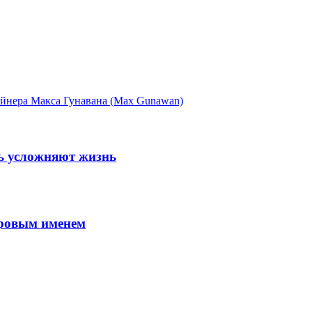
айнера Макса Гунавана (Max Gunawan)
шь усложняют жизнь
ировым именем